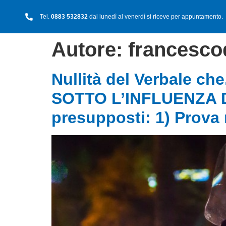
Tel.
0883 532832
dal lunedì al venerdì si riceve per appuntamento.
Autore:
francesco
Nullità del Verbale che
SOTTO L’INFLUENZA DE
presupposti: 1) Prova r