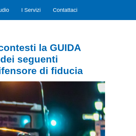
udio
I Servizi
Contattaci
, contesti la GUIDA
dei seguenti
ifensore di fiducia