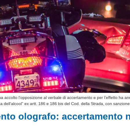
ha accolto l’opposizione al verbale di accertamento e per l’effetto ha a
enza dell’alcool” ex artt. 186 e 186 bis del Cod. della Strada, con sanzio
to olografo: accertamento n