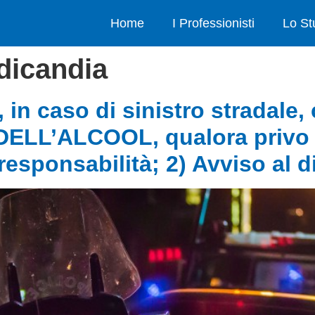
Home
I Professionisti
Lo St
dicandia
, in caso di sinistro stradale
LL’ALCOOL, qualora privo 
esponsabilità; 2) Avviso al d